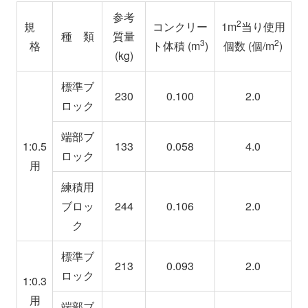
参考
2
規
コンクリー
1m
当り使用
種 類
質量
3
2
格
ト体積 (m
)
個数 (個/m
)
(kg)
標準ブ
230
0.100
2.0
ロック
端部ブ
1:0.5
133
0.058
4.0
ロック
用
練積用
ブロッ
244
0.106
2.0
ク
標準ブ
213
0.093
2.0
ロック
1:0.3
用
端部ブ